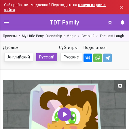
Сайт работает медленно? Переходите на
новую версию
сайта
TDT Family
Проекты
My Little Pony: Friendship Is Magic
Сезон 9
The Last Laugh
Дубляж:
Субтитры:
Поделиться:
Английский
Русский
Русские
Нас
Воспроизвести