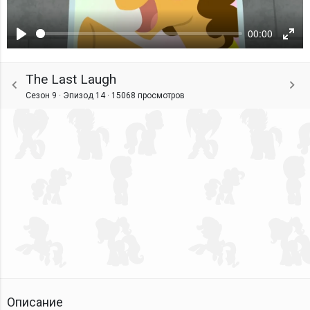
00:00
Воспроизвести
Ente
fulls
The Last Laugh
Сезон 9 · Эпизод 14 ·
15068 просмотров
Описание