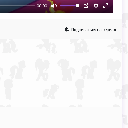
00:00
Mute
PIP
Настройки
Enter
fullscreen
Подписаться на сериал
p