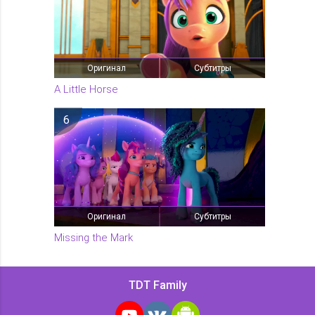
Оригинал
Субтитры
A Little Horse
6
Оригинал
Субтитры
Missing the Mark
TDT Family
YouTube
VK
Android