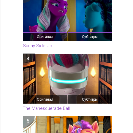
Оригинал
Субтитры
Sunny Side Up
4
Оригинал
Субтитры
The Manesquerade Ball
5