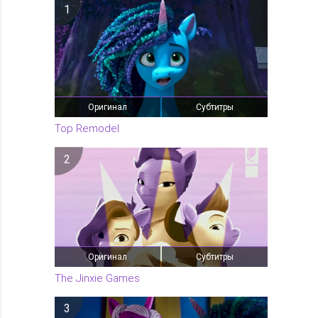
1
Оригинал
Субтитры
Top Remodel
2
Оригинал
Субтитры
The Jinxie Games
3