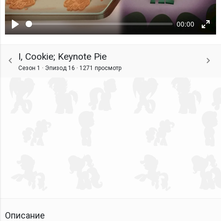
00:00
Воспроизвести
Ente
fulls
I, Cookie; Keynote Pie
Сезон 1 · Эпизод 16 ·
1271 просмотр
Описание