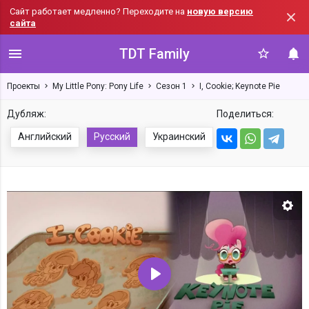
Сайт работает медленно? Переходите на
новую версию
сайта
TDT Family
Проекты
My Little Pony: Pony Life
Сезон 1
I, Cookie; Keynote Pie
Дубляж:
Поделиться:
Английский
Русский
Украинский
Нас
Воспроизвести