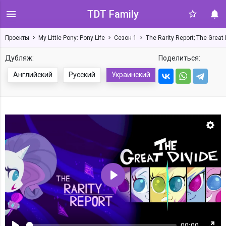
TDT Family
Проекты
My Little Pony: Pony Life
Сезон 1
The Rarity Report; The Great 
Дубляж:
Поделиться:
Английский
Русский
Украинский
Нас
Воспроизвести
00:00