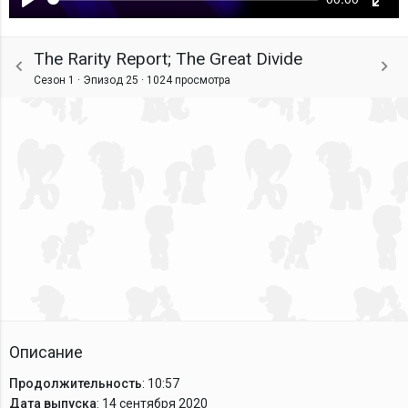
Воспроизвести
Ente
fulls
The Rarity Report; The Great Divide
Сезон 1 · Эпизод 25 ·
1024 просмотра
Описание
Продолжительность
: 10:57
Дата выпуска
: 14 сентября 2020