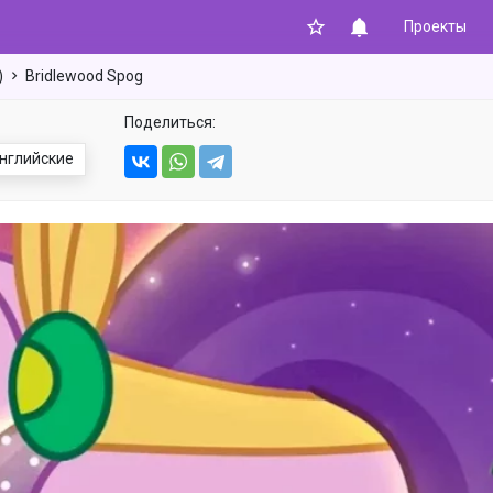
Проекты
)
Bridlewood Spog
Знаешь, будет не плохо
купить подписку, всего от 84 ₽
Поделиться:
в месяц ты сможешь
отключить рекламу!
нглийские
Регистрация / Авторизация