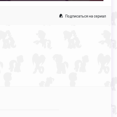
captions
fullscreen
Подписаться на сериал
p
p