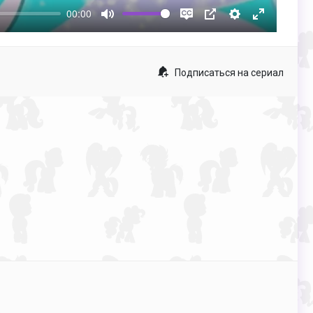
00:00
Mute
Disable
PIP
Настройки
Enter
captions
fullscreen
Подписаться на сериал
p