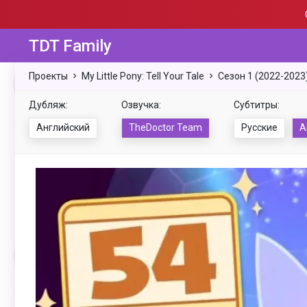
TDT Family
Проекты
My Little Pony: Tell Your Tale
Сезон 1 (2022-2023
Дубляж:
Озвучка:
Субтитры:
Английский
TheDoctor Team
Русские
А