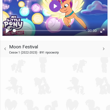
Воспроизвести
00:00
Воспроизвести
Ente
fulls
Moon Festival
Сезон 1 (2022-2023) ·
891 просмотр