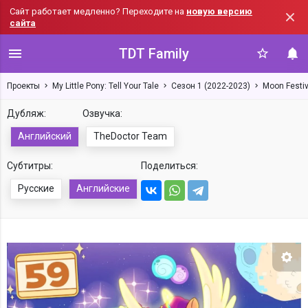
Сайт работает медленно? Переходите на
новую версию
сайта
TDT Family
Проекты
My Little Pony: Tell Your Tale
Сезон 1 (2022-2023)
Moon Festiv
Дубляж:
Озвучка:
Английский
TheDoctor Team
Субтитры:
Поделиться:
Русские
Английские
Нас