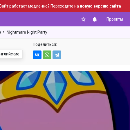
Сайт работает медленно? Переходите на
новую версию сайта
Проекты
)
Nightmare Night Party
Поделиться:
нглийские