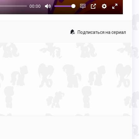
00:00
Mute
Enable
PIP
Настройки
Enter
captions
fullscreen
Подписаться на сериал
p