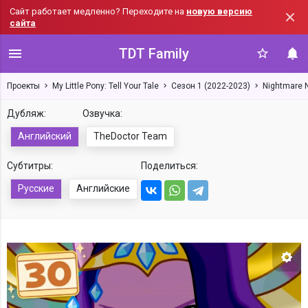
Сайт работает медленно? Переходите на
новую версию
сайта
TDT Family
Проекты
My Little Pony: Tell Your Tale
Сезон 1 (2022-2023)
Nightmare N
Дубляж:
Озвучка:
Английский
TheDoctor Team
Субтитры:
Поделиться:
Русские
Английские
Нас