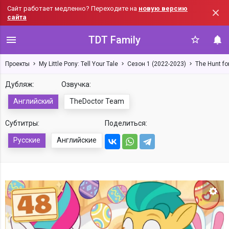
Сайт работает медленно? Переходите на
новую версию
сайта
TDT Family
Проекты
My Little Pony: Tell Your Tale
Сезон 1 (2022-2023)
The Hunt f
Дубляж:
Озвучка:
Английский
TheDoctor Team
Субтитры:
Поделиться:
Русские
Английские
Нас