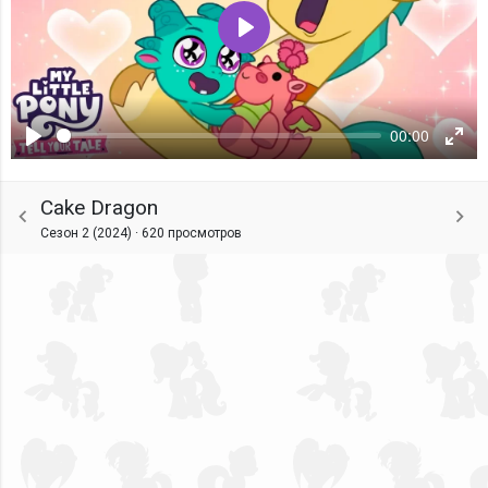
Воспроизвести
00:00
Воспроизвести
Ente
fulls
Cake Dragon
Сезон 2 (2024) ·
620 просмотров