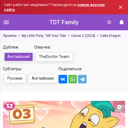
Сайт работает медленно? Переходите на
новую версию
сайта
TDT Family
Проекты
My Little Pony: Tell Your Tale
Сезон 2 (2024)
Cake Dragon
Дубляж:
Озвучка:
Английский
TheDoctor Team
Субтитры:
Поделиться:
Русские
Английские
Нас