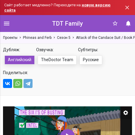
Сайт работает медленно? Переходите на
новую версию
сайта
TDT Family
Проекты
Phineas and Ferb
Сезон 5
Attack of the Candace Suit / Book F
Дубляж:
Озвучка:
Субтитры:
Английский
TheDoctor Team
Русские
Поделиться:
Нас