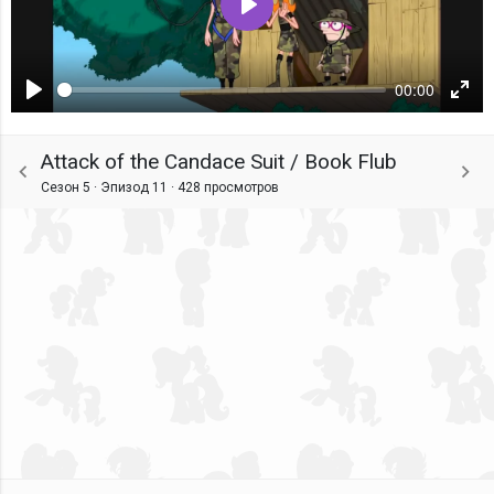
Воспроизвести
00:00
Воспроизвести
Ente
fulls
Attack of the Candace Suit / Book Flub
Сезон 5 · Эпизод 11 ·
428 просмотров