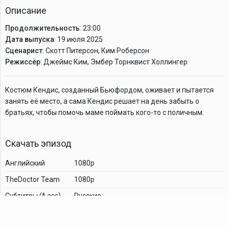
Описание
Продолжительность
: 23:00
Дата выпуска
: 19 июля 2025
Сценарист
: Скотт Питерсон, Ким Роберсон
Режиссёр
: Джеймс Ким, Эмбер Торнквист Холлингер
Костюм Кендис, созданный Бьюфордом, оживает и пытается
занять её место, а сама Кендис решает на день забыть о
братьях, чтобы помочь маме поймать кого-то с поличным.
Скачать эпизод
Английский
1080p
TheDoctor Team
1080p
Cубтитры (*.ass)
Русские