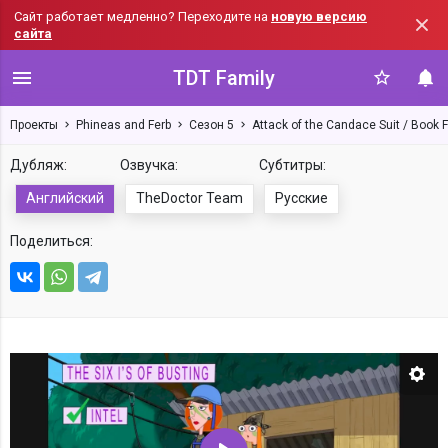
Сайт работает медленно? Переходите на
новую версию
сайта
TDT Family
Проекты
Phineas and Ferb
Сезон 5
Attack of the Candace Suit / Book F
Дубляж:
Озвучка:
Субтитры:
Английский
TheDoctor Team
Русские
Поделиться:
Нас