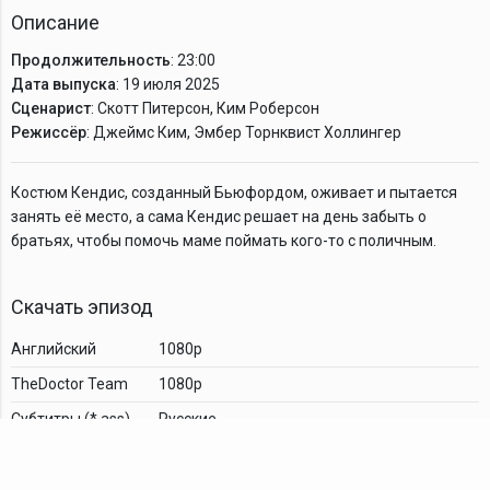
Описание
Продолжительность
: 23:00
Дата выпуска
: 19 июля 2025
Сценарист
: Скотт Питерсон, Ким Роберсон
Режиссёр
: Джеймс Ким, Эмбер Торнквист Холлингер
Костюм Кендис, созданный Бьюфордом, оживает и пытается
занять её место, а сама Кендис решает на день забыть о
братьях, чтобы помочь маме поймать кого-то с поличным.
Скачать эпизод
Английский
1080p
TheDoctor Team
1080p
Cубтитры (*.ass)
Русские