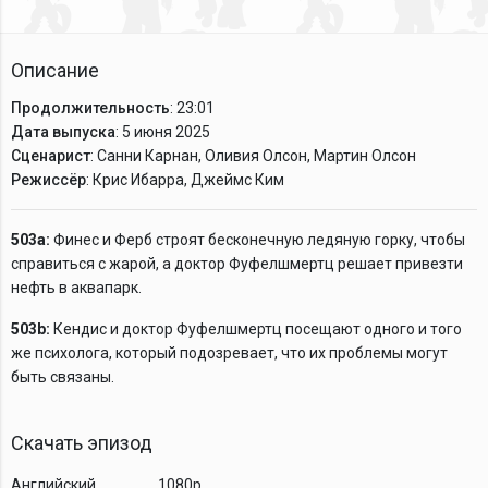
Описание
Продолжительность
: 23:01
Дата выпуска
: 5 июня 2025
Сценарист
: Санни Карнан, Оливия Олсон, Мартин Олсон
Режиссёр
: Крис Ибарра, Джеймс Ким
503a:
Финес и Ферб строят бесконечную ледяную горку, чтобы
справиться с жарой, а доктор Фуфелшмертц решает привезти
нефть в аквапарк.
503b:
Кендис и доктор Фуфелшмертц посещают одного и того
же психолога, который подозревает, что их проблемы могут
быть связаны.
Скачать эпизод
Английский
1080p