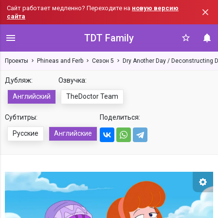
Сайт работает медленно? Переходите на
новую версию
сайта
TDT Family
Проекты
Phineas and Ferb
Сезон 5
Dry Another Day / Deconstructing 
Дубляж:
Озвучка:
Английский
TheDoctor Team
Субтитры:
Поделиться:
Русские
Английские
Нас