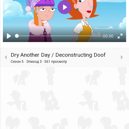
Воспроизвести
00:00
Воспроизвести
Ente
fulls
Dry Another Day / Deconstructing Doof
Сезон 5 · Эпизод 3 ·
561 просмотр