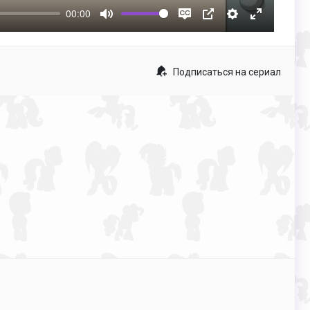
00:00
Mute
Disable
PIP
Настройки
Enter
captions
fullscreen
Подписаться на сериал
p