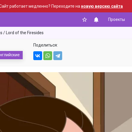
Сайт работает медленно? Переходите на
новую версию сайта
Проекты
s / Lord of the Firesides
Знаешь, будет не плохо
купить подписку, всего от 84 ₽
Поделиться:
в месяц ты сможешь
отключить рекламу!
нглийские
Регистрация / Авторизация