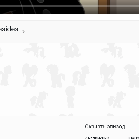
resides
Скачать эпизод
Английский
1080