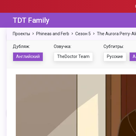
TDT Family
Проекты
Phineas and Ferb
Сезон 5
The Aurora Perry-Ali
Дубляж:
Озвучка:
Субтитры:
Английский
TheDoctor Team
Русские
А