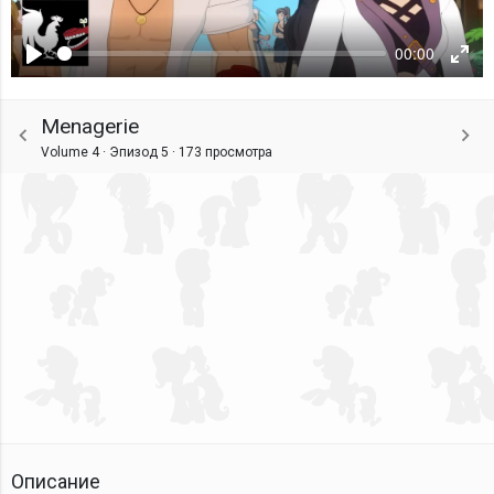
00:00
Воспроизвести
Ente
fulls
Menagerie
Volume 4 · Эпизод 5 ·
173 просмотра
Описание