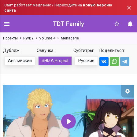
Сайт работает медленно? Переходите на
новую версию
сайта
TDT Family
Проекты
RWBY
Volume 4
Menagerie
Дубляж:
Озвучка:
Субтитры:
Поделиться:
Английский
SHIZA Project
Русские
Нас
Воспроизвести