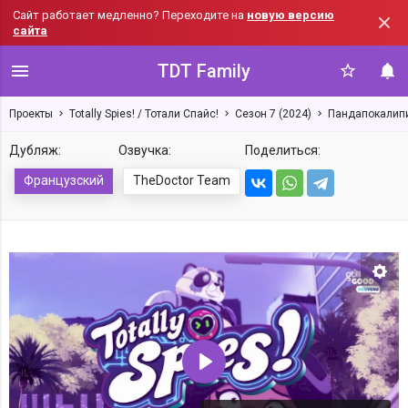
Сайт работает медленно? Переходите на
новую версию
сайта
TDT Family
Проекты
Totally Spies! / Тотали Спайс!
Сезон 7 (2024)
Пандапокалипи
Дубляж:
Озвучка:
Поделиться:
Французский
TheDoctor Team
Нас
Воспроизвести