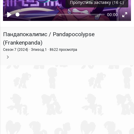
00:00
Пропустить заставку (16 с
Воспроизвести
Ente
fulls
Пандапокалипис / Pandapocolypse
(Frankenpanda)
Сезон 7 (2024) · Эпизод 1 ·
8622 просмотра