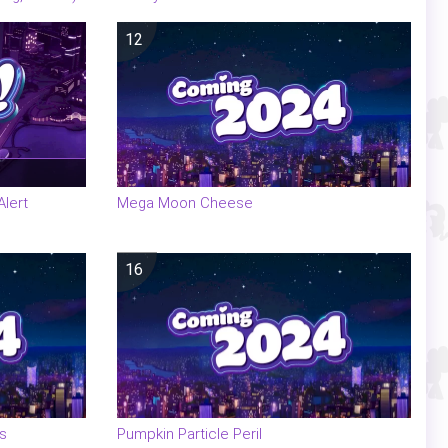
12
lert
Mega Moon Cheese
16
s
Pumpkin Particle Peril