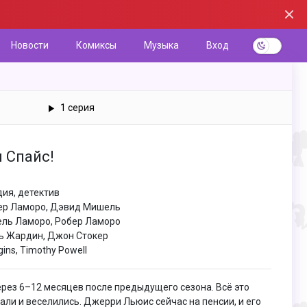
Новости
Комиксы
Музыка
Вход
1 серия
и Спайс!
дия, детектив
бер Ламоро, Дэвид Мишель
ель Ламоро, Робер Ламоро
ль Жардин, Джон Стокер
ggins, Timothy Powell
ерез 6–12 месяцев после предыдущего сезона. Всё это
али и веселились. Джерри Льюис сейчас на пенсии, и его