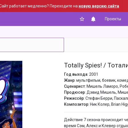
Сайт работает медленно? Переходите на
новую версию сайта
Проекты
Знаешь, будет не плохо
купить подписку, всего от 84 ₽
в месяц ты сможешь
отключить рекламу!
Регистрация / Авторизация
Totally Spies! / Тотал
Год выхода
: 2001
Жанр
: мультфильм, боевик, коме
Сценарист
: Мишель Ламоро, Ро
Продюсер
: Дэвид Мишель, Миш
Режиссёр
: Стефан Берри, Паска
Композитор
: Ник Колер, Brian Hi
Действие 7 сезона происходит ч
время Сэм, Алекс и Клевер отдых