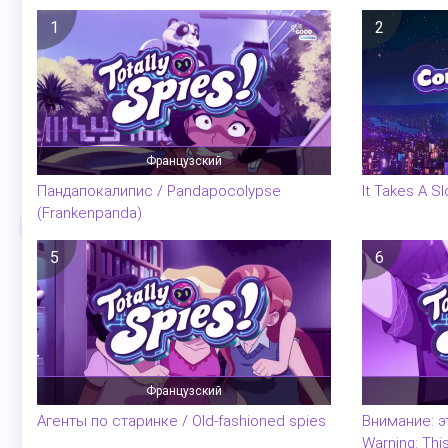
1
2
Французский
Пандапокалипис / Pandapocolypse
It Takes A S
(Frankenpanda)
5
6
Французский
Агенты по старинке / Old-fashioned spies
Внимание: э
Warning: This