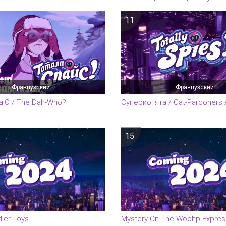
11
Французский
Французский
аЮ / The Dah-Who?
Суперкотята / Cat-Pardoners A
15
dler Toys
Mystery On The Woohp Expres