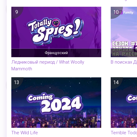
9
10
Французский
Ледниковый период / What Woolly
В поисках Д
Mammoth
13
14
The Wild Life
Terrible Tod