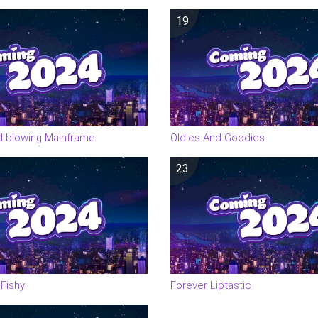
19
d-blowing Mainframe
Oldies And Goodies
23
Fishy
Forever Liptastic