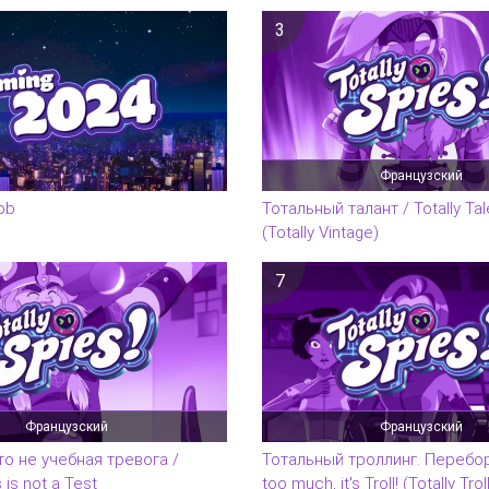
3
Французский
lob
Тотальный талант / Totally Ta
(Totally Vintage)
7
Французский
Французский
то не учебная тревога /
Тотальный троллинг. Перебор?
 is not a Test
too much, it's Troll! (Totally Tro