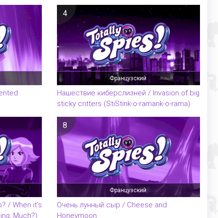
4
Французский
lented
Нашествие киберслизней / Invasion of big
sticky critters (StiStink-o-ramank-o-rama)
8
Французский
 / When it's
Очень лунный сыр / Cheese and
lling, Much?)
Honeymoon