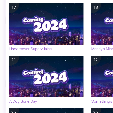
17
18
Undercover Supervillains
Mandy's Min
21
22
A Dog Gone Day
Something's 
25
26