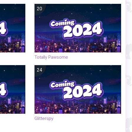
20
Totally Pawsome
24
Glitterspy