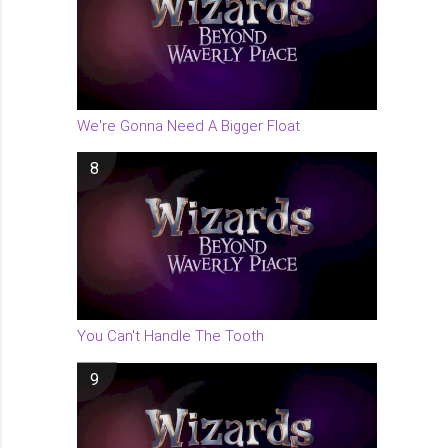
We're Gonna Need A Bigger Float
8
You Can't Handle The Tooth
9