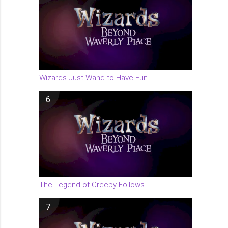
Wizards Just Wand to Have Fun
6
The Legend of Creepy Follows
7