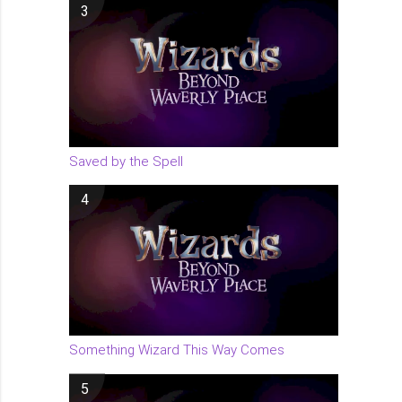
3
Saved by the Spell
4
Something Wizard This Way Comes
5