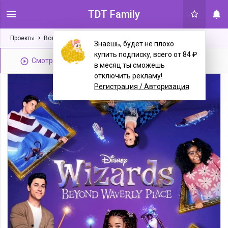
TDT Family
Проекты
Волшебники за пределами Вэйверли Плэйс
1 сезон
Знаешь, будет не плохо
купить подписку, всего от 84 ₽
Смотреть трейлер
1 серия
в месяц ты сможешь
отключить рекламу!
Регистрация / Авторизация