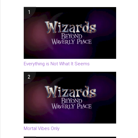
1
Everything is Not What It Seems
2
Mortal Vibes Only