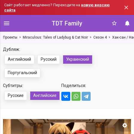
Сайт работает медленно? Переходите на
новую версию
сайта
TDT Family
Проекты
Miraculous: Tales of Ladybug & Cat Noir
Сезон 4
Хак-сан / Ha
Дубляж:
Английский
Русский
Украинский
Португальский
Субтитры:
Поделиться:
Русские
Английские
Нас