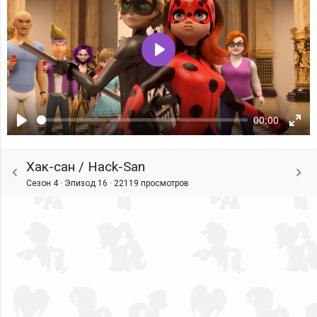
Воспроизвести
00:00
Воспроизвести
Ente
fulls
Хак-сан / Hack-San
Сезон 4 · Эпизод 16 ·
22119 просмотров