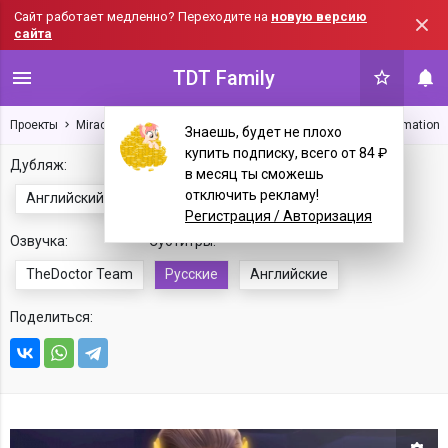
Сайт работает медленно? Переходите на
новую версию
сайта
TDT Family
Проекты
Miraculous: Tales of Ladybug & Cat Noir
Сезон 6
Sublimation
Знаешь, будет не плохо
купить подписку, всего от 84 ₽
Дубляж:
в месяц ты сможешь
отключить рекламу!
Английский
Русский
Французский
Регистрация / Авторизация
Озвучка:
Субтитры:
TheDoctor Team
Русские
Английские
Поделиться: