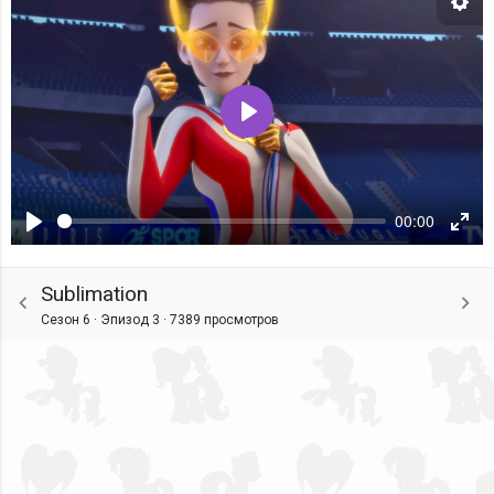
Нас
Воспроизвести
00:00
Воспроизвести
Ente
fulls
Sublimation
Сезон 6 · Эпизод 3 ·
7389 просмотров