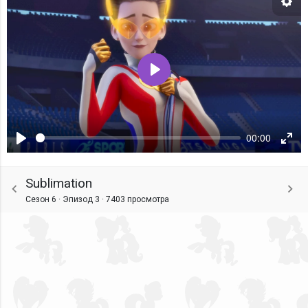
Нас
Воспроизвести
00:00
Воспроизвести
Ente
fulls
Sublimation
Сезон 6 · Эпизод 3 ·
7403 просмотра