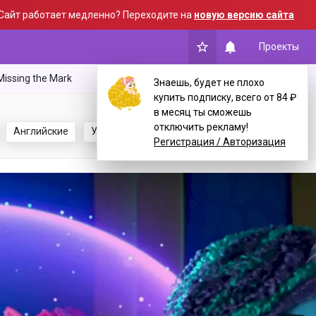
Сайт работает медленно? Переходите на
новую версию сайта
Проекты
Missing the Mark
Знаешь, будет не плохо
купить подписку, всего от 84 ₽
Поделиться:
в месяц ты сможешь
отключить рекламу!
Английские
Украинские
Регистрация / Авторизация