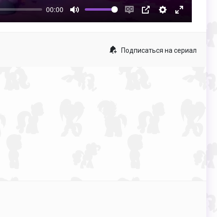
00:00
Mute
Enable
PIP
Настройки
Enter
captions
fullscreen
Подписаться на сериал
p